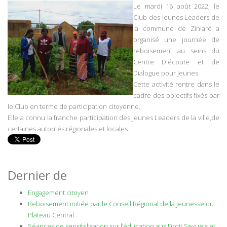
Le mardi 16 août 2022, le
Club des Jeunes Leaders de
la commune de Ziniaré a
organisé une journée de
reboisement au seins du
Centre D'écoute et de
Dialogue pour Jeunes.
Cette activité rentre dans le
cadre des objectifs fixés par
le Club en terme de participation citoyenne.
Elle a connu la franche participation des Jeunes Leaders de la ville,de
certaines autorités régionales et locales.
Dernier de
Engagement citoyen
Reboisement initiée par le Conseil Régional de la Jeunesse du
Plateau Central
Séances de sensibilisation sur l’éducation aux Droit Sexuels et