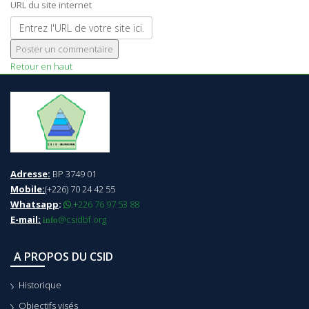
URL du site internet
Retour en haut
Adresse:
BP 3749 01
Mobile:
(+226) 70 24 42 55
Whatsapp
:
+226 76 97 53 88
.
E-mail:
@csidbf.org
info
A PROPOS DU CSID
Historique
Objectifs visés