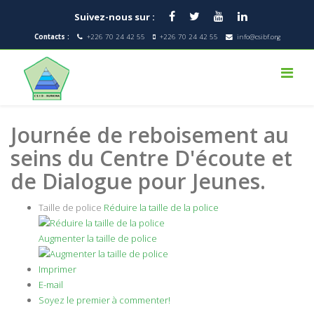
Suivez-nous sur :
Contacts :
+226 70 24 42 55
+226 70 24 42 55
info@csibf.org
Journée de reboisement au
seins du Centre D'écoute et
de Dialogue pour Jeunes.
Taille de police
Réduire la taille de la police
Augmenter la taille de police
Imprimer
E-mail
Soyez le premier à commenter!