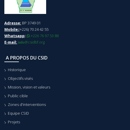
Adresse:
BP 3749 01
Mobile:
(+226) 70 24 42 55
Whatsapp
:
+226 76 97 53 88
.
E-mail:
@csidbf.org
info
A PROPOS DU CSID
Historique
Objectifs visés
Mission, vision et valeurs
Public cible
Zones d'interventions
Equipe CSID
Projets